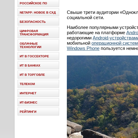
РОССИЙСКОЕ ПО
Cвыше трети аудитории «Однокл
NETAPP: НОВОЕ В СХД
социальной сети.
БЕЗОПАСНОСТЬ
Наиболее популярными устройст
ЦИФРОВАЯ
работающие на платформе
Andro
ТРАНСФОРМАЦИЯ
недорогими
Android-устройствам
мобильной
операционной систем
ОБЛАЧНЫЕ
ТЕХНОЛОГИИ
Windows Phone
пользуется немно
ИТ В ГОССЕКТОРЕ
ИТ В БАНКАХ
ИТ В ТОРГОВЛЕ
ТЕЛЕКОМ
ИНТЕРНЕТ
ИТ-БИЗНЕС
РЕЙТИНГИ