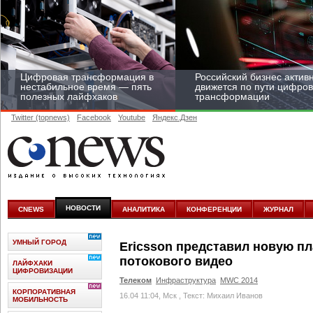
Цифровая трансформация в
Российский бизнес актив
нестабильное время — пять
движется по пути цифро
полезных лайфхаков
трансформации
Twitter (topnews)
Facebook
Youtube
Яндекс.Дзен
Средний бизнес начал
цифровизироваться со
скоростью крупных
НОВОСТИ
CNEWS
АНАЛИТИКА
КОНФЕРЕНЦИИ
ЖУРНАЛ
корпораций
УМНЫЙ ГОРОД
Ericsson представил новую п
потокового видео
ЛАЙФХАКИ
ЦИФРОВИЗАЦИИ
Телеком
Инфраструктура
MWC 2014
КОРПОРАТИВНАЯ
16.04 11:04, Мск
, Текст: Михаил Иванов
МОБИЛЬНОСТЬ