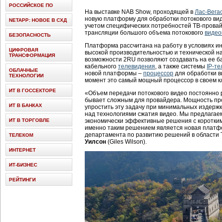
РОССИЙСКОЕ ПО
На выставке NAB Show, проходящей в
Лас-Вега
новую платформу для обработки потокового ви
NETAPP: НОВОЕ В СХД
учетом специфических потребностей ТВ-провай
трансляции большого объема потокового
видео
БЕЗОПАСНОСТЬ
Платформа рассчитана на работу в условиях ин
ЦИФРОВАЯ
высокой производительностью и технической 
ТРАНСФОРМАЦИЯ
возможности 2RU позволяют создавать на ее 
кабельного
телевидения
, а также системы
IP-т
ОБЛАЧНЫЕ
новой платформы –
процессор
для обработки 
ТЕХНОЛОГИИ
момент это самый мощный процессор в своем к
ИТ В ГОССЕКТОРЕ
«Объем передачи потокового видео постоянно р
бывает сложным для провайдера. Мощность п
ИТ В БАНКАХ
упростить эту задачу при минимальных издержка
над технологиями сжатия видео. Мы предлагае
ИТ В ТОРГОВЛЕ
экономически эффективные решения с коротки
именно таким решением является новая платфо
департамента по развитию решений в области 
ТЕЛЕКОМ
Уилсон
(Giles Wilson).
ИНТЕРНЕТ
ИТ-БИЗНЕС
РЕЙТИНГИ