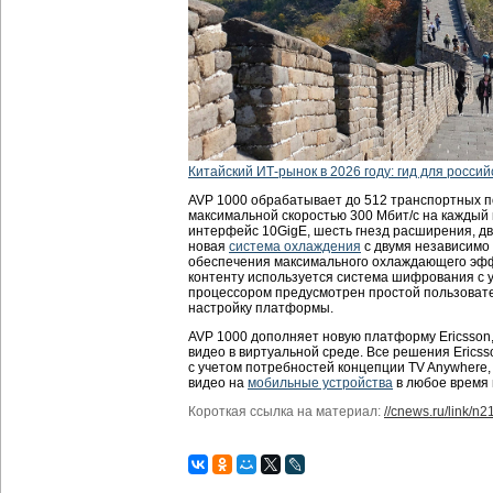
Китайский ИТ-рынок в 2026 году: гид для россий
AVP 1000 обрабатывает до 512 транспортных п
максимальной скоростью 300 Мбит/с на каждый 
интерфейс 10GigE, шесть гнезд расширения, дв
новая
система охлаждения
с двумя независимо
обеспечения максимального охлаждающего эффе
контенту используется система шифрования с 
процессором предусмотрен простой пользоват
настройку платформы.
AVP 1000 дополняет новую платформу Ericsson
видео в виртуальной среде. Все решения Erics
с учетом потребностей концепции TV Anywher
видео на
мобильные устройства
в любое время 
Короткая ссылка на материал:
//cnews.ru/link/n