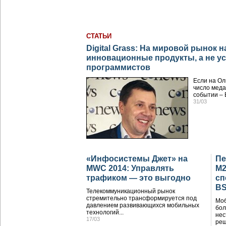
СТАТЬИ
Digital Grass: На мировой рынок 
инновационные продукты, а не у
программистов
Если на О
число меда
событии – 
31/03
«Инфосистемы Джет» на
Пе
MWC 2014: Управлять
М
трафиком — это выгодно
сп
BS
Телекоммуникационный рынок
стремительно трансформируется под
Моб
давлением развивающихся мобильных
бол
технологий...
нес
17/03
реш