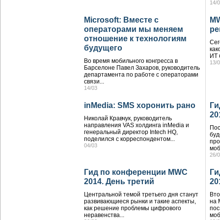
14/
Microsoft: Вместе с
MW
операторами мы меняем
р
отношение к технологиям
Сег
будущего
как
ИТ 
Во время мобильного конгресса в
13/
Барселоне Павел Захаров, руководитель
департамента по работе с операторами
связи...
14/03
inMedia: SMS хоронить рано
Ги
20
Николай Кравчук, руководитель
направления VAS холдинга inMedia и
Пос
генеральный директор Intech HQ,
буд
поделился с корреспондентом...
про
04/03
моб
26/
Гид по конференции MWC
Ги
2014. День третий
20
Центральной темой третьего дня станут
Вто
развивающиеся рынки и такие аспекты,
на 
как решение проблемы цифрового
пос
неравенства...
моб