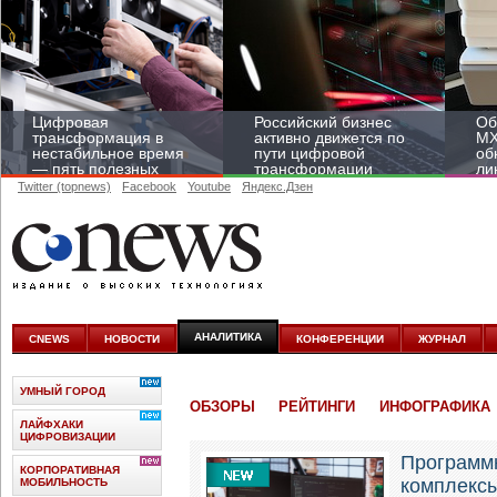
Цифровая
Российский бизнес
Об
трансформация в
активно движется по
MX
нестабильное время
пути цифровой
об
— пять полезных
трансформации
ли
лайфхаков
Twitter (topnews)
Facebook
Youtube
Яндекс.Дзен
АНАЛИТИКА
CNEWS
НОВОСТИ
КОНФЕРЕНЦИИ
ЖУРНАЛ
УМНЫЙ ГОРОД
ОБЗОРЫ
РЕЙТИНГИ
ИНФОГРАФИКА
ЛАЙФХАКИ
ЦИФРОВИЗАЦИИ
Программ
КОРПОРАТИВНАЯ
комплекс
МОБИЛЬНОСТЬ