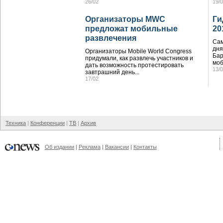
26/02
19/
Организаторы MWC
Ги
предложат мобильные
20
развлечения
Са
дня
Организаторы Mobile World Congress
Бар
придумали, как развлечь участников и
моб
дать возможность протестировать
13/
завтрашний день...
17/02
Техника
Конференции
ТВ
Архив
Об издании
Реклама
Вакансии
Контакты